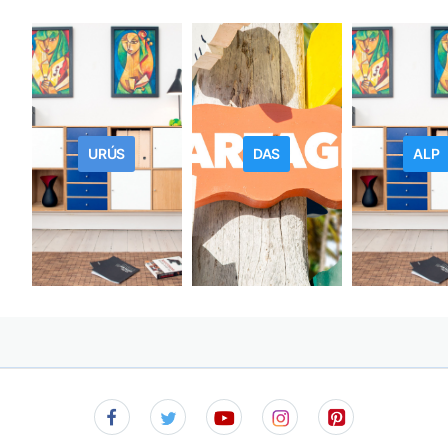
URÚS
DAS
ALP