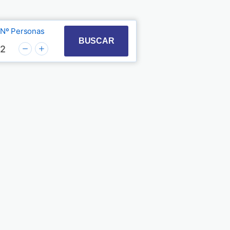
Nº Personas
t with the calendar and select a date. Press the quest
 to interact with the calendar and select a date. Pre
BUSCAR
2