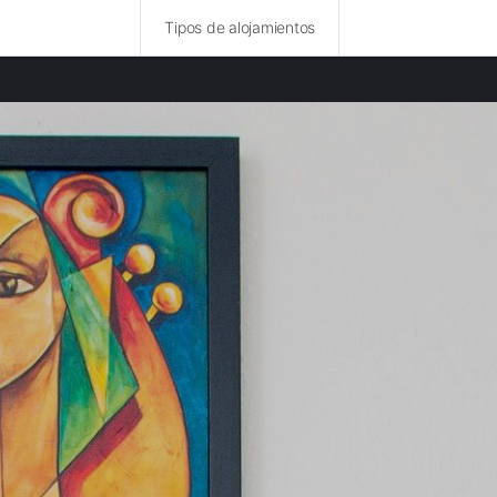
Tipos de alojamientos
ncias destacadas
rurales en Lemosín provincia
rurales en Corrèze provincia
rurales en Creuse provincia
rurales en Périgord provincia
 rurales en Dordoña provincia
rurales en Charente provincia
rurales en Indre provincia
rurales en Cantal provincia