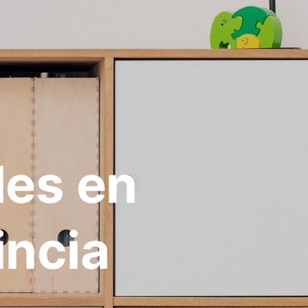
les en
incia