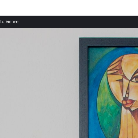
Ciudades destacadas
Provi
lto Vienne
Casas rurales en Limoges
Casas 
Casas rurales en Aixe-sur-Vienne
Casas 
Casas rurales en Ambazac
Casas 
Casas rurales en Eymoutiers
Casas 
Casas rurales en Saint-Yrieix-la-Perche
Casas
Casas rurales en Saint-Junien
Casas 
Casas rurales en Bellac
Casas 
Casas rurales en Vassivières
Casas 