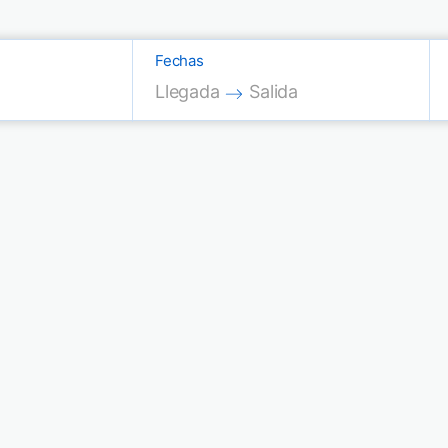
Fechas
Press the down arrow key to interac
Press the down arrow key
Llegada
Salida