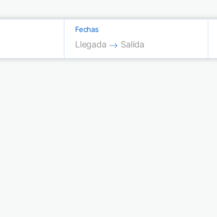
Fechas
Press the down arrow key to interac
Press the down arrow key
Llegada
Salida