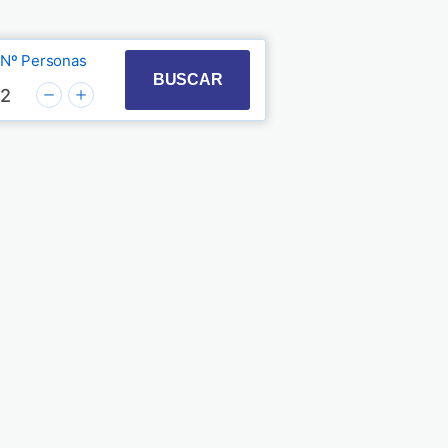
Nº Personas
t with the calendar and select a date. Press the quest
 to interact with the calendar and select a date. Pre
BUSCAR
2