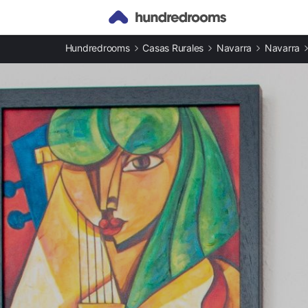
Otros tipos de alojamiento
Hundredrooms
Casas Rurales
Navarra
Navarra
Casas rurales en Zubiri
Apartamentos en Zubiri