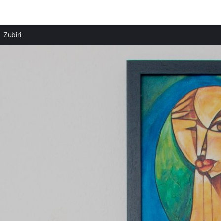
Ciudades destacadas
Zubiri
Casas rurales en Pirineo Navarro
Casas rurales en Villava
Casas rurales en Burlada
Casas rurales en Pamplona
Casas rurales en Berrioplano
Casas rurales en Ultzama
Casas rurales en Orcoyen
Casas rurales en Ziga