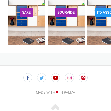
SARE
SOURAÏDE
ITXASS
MADE WITH
IN PALMA