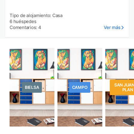
Tipo de alojamiento: Casa
6 huéspedes
Comentarios: 4
Ver más
SAN JUAN
BIELSA
CAMPO
PLAN