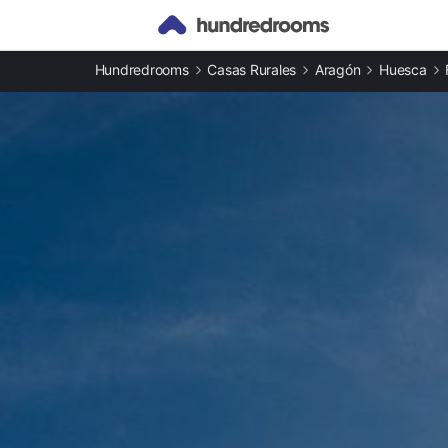
Otros tipos de alojamiento
Hundredrooms
Casas Rurales
Aragón
Huesca
Apartamentos en Formigal
Casas rurales en Formigal