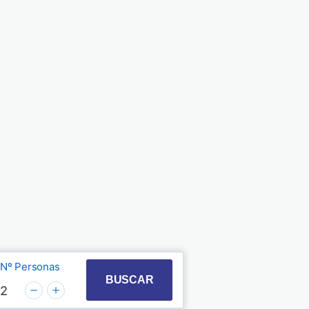
Nº Personas
t with the calendar and select a date. Press the quest
 to interact with the calendar and select a date. Pre
BUSCAR
2