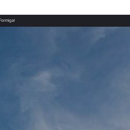
Ciudades destacadas
Formigal
Casas rurales en Sallent de Gállego
Casas rurales en Lanuza
Casas rurales en Escarrilla
Casas rurales en Tramacastilla de Tena
Casas rurales en Panticosa
Casas rurales en Astún
Casas rurales en Candanchú
Casas rurales en Canfranc