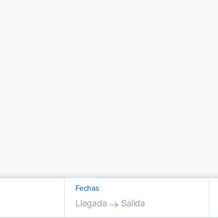
Fechas
Press the down arrow key to interac
Press the down arrow key
Llegada
Salida