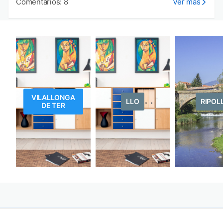
Comentarios: 8
Ver más
VILALLONGA
LLO
RIPOL
DE TER