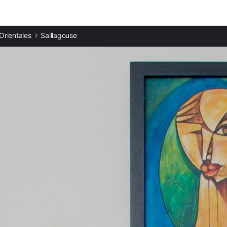
Ciudades destacadas
 Orientales
Saillagouse
Casas rurales en Llo
Casas rurales en Eyne
Casas rurales en Llívia
Casas rurales en Bolquère
Casas rurales en Osséja
Casas rurales en Font-Romeu-Odeillo-Via
Casas rurales en Saint-Pierre-dels-Forcats
Casas rurales en Puigcerdà