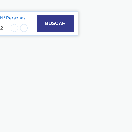
Nº Personas
t with the calendar and select a date. Press the quest
 to interact with the calendar and select a date. Pre
BUSCAR
2