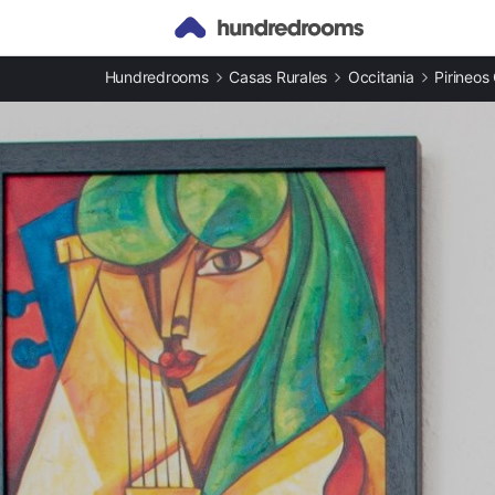
Otros tipos de alojamiento
Hundredrooms
Casas Rurales
Occitania
Pirineos
Casas rurales en Saillagouse
Apartamentos en Saillagouse