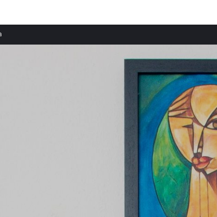
Provincias destacadas
a
Casas rurales en El Pas de la Casa provincia
Casas rurales en Soldeu provincia
Casas rurales en Andorra la Vella provincia
Casas rurales en Arinsal provincia
Casas rurales en Osona provincia
Casas rurales en Ariège provincia
Casas rurales en Pirineos Orientales provincia
Casas rurales en Lérida