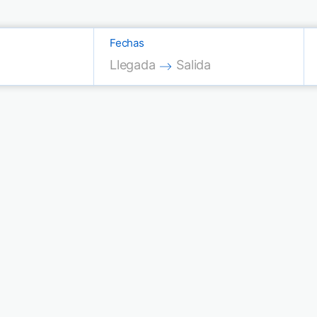
Fechas
Press the down arrow key to interac
Press the down arrow key
Llegada
Salida