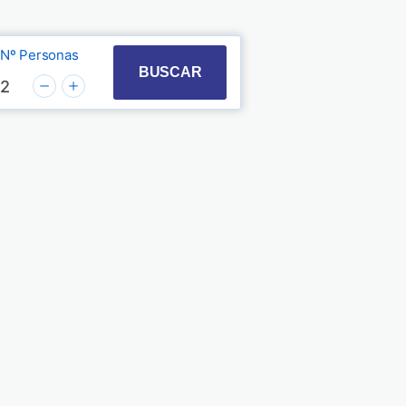
Nº Personas
t with the calendar and select a date. Press the quest
 to interact with the calendar and select a date. Pre
BUSCAR
2