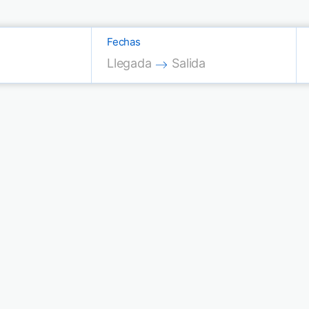
Fechas
Press the down arrow key to interac
Press the down arrow key
Llegada
Salida