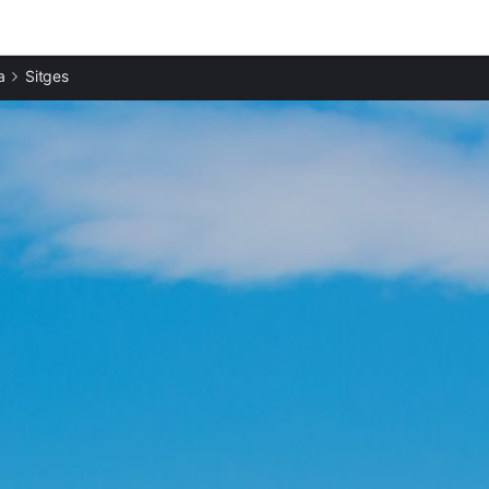
Ciudades destacadas
a
Sitges
Casas rurales en Sant Pere de Ribes
Casas rurales en Villanueva y Geltrú
Casas rurales en Olivella
Casas rurales en Canyelles
Casas rurales en Cubelles
Casas rurales en Begues
Casas rurales en Vilafranca del Penedés
Casas rurales en Castelldefels