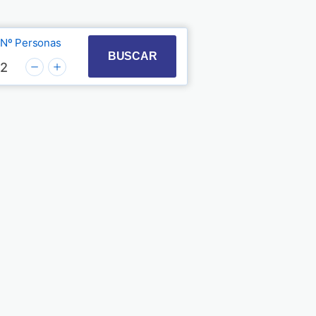
Nº Personas
t with the calendar and select a date. Press the quest
 to interact with the calendar and select a date. Pre
BUSCAR
2