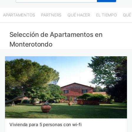
APARTAMENTOS
PARTNERS
QUÉ HACER
EL TIEMPO
QUÉ
Selección de Apartamentos en
Monterotondo
Vivienda para 5 personas con wi-fi