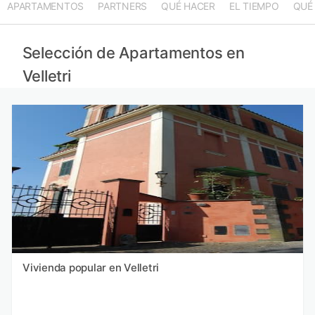
APARTAMENTOS
PARTNERS
QUÉ HACER
EL TIEMPO
QUÉ
Selección de Apartamentos en
Velletri
Vivienda popular en Velletri