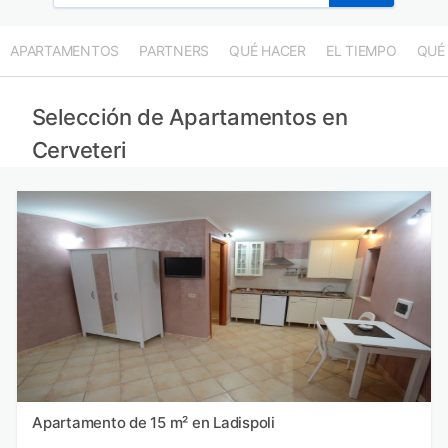
APARTAMENTOS
PARTNERS
QUÉ HACER
EL TIEMPO
QUÉ
Selección de Apartamentos en
Cerveteri
Apartamento de 15 m² en Ladispoli