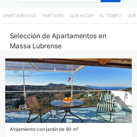
APARTAMENTOS
PARTNERS
QUÉ HACER
EL TIEMPO
QUÉ
Selección de Apartamentos en
Massa Lubrense
Alojamiento con jardín de 90 m²