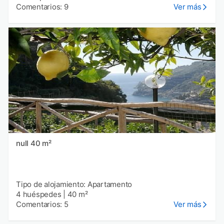
Comentarios: 9
Ver más
null 40 m²
Tipo de alojamiento: Apartamento
4 huéspedes
|
40 m²
Comentarios: 5
Ver más