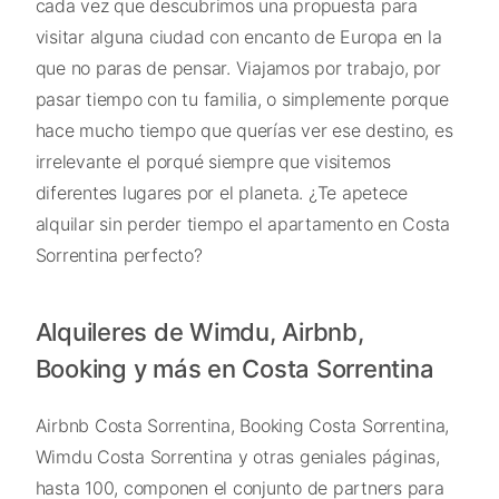
cada vez que descubrimos una propuesta para
visitar alguna ciudad con encanto de Europa en la
que no paras de pensar. Viajamos por trabajo, por
pasar tiempo con tu familia, o simplemente porque
hace mucho tiempo que querías ver ese destino, es
irrelevante el porqué siempre que visitemos
diferentes lugares por el planeta. ¿Te apetece
alquilar sin perder tiempo el apartamento en Costa
Sorrentina perfecto?
Alquileres de Wimdu, Airbnb,
Booking y más en Costa Sorrentina
Airbnb Costa Sorrentina, Booking Costa Sorrentina,
Wimdu Costa Sorrentina y otras geniales páginas,
hasta 100, componen el conjunto de partners para