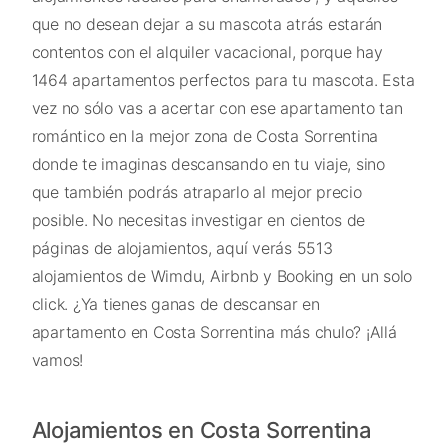
que no desean dejar a su mascota atrás estarán
contentos con el alquiler vacacional, porque hay
1464 apartamentos perfectos para tu mascota. Esta
vez no sólo vas a acertar con ese apartamento tan
romántico en la mejor zona de Costa Sorrentina
donde te imaginas descansando en tu viaje, sino
que también podrás atraparlo al mejor precio
posible. No necesitas investigar en cientos de
páginas de alojamientos, aquí verás 5513
alojamientos de Wimdu, Airbnb y Booking en un solo
click. ¿Ya tienes ganas de descansar en
apartamento en Costa Sorrentina más chulo? ¡Allá
vamos!
Alojamientos en Costa Sorrentina