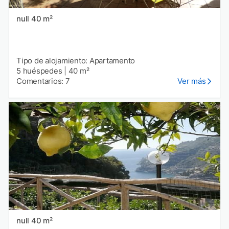
null 40 m²
Tipo de alojamiento: Apartamento
5 huéspedes
|
40 m²
Comentarios: 7
Ver más
null 40 m²