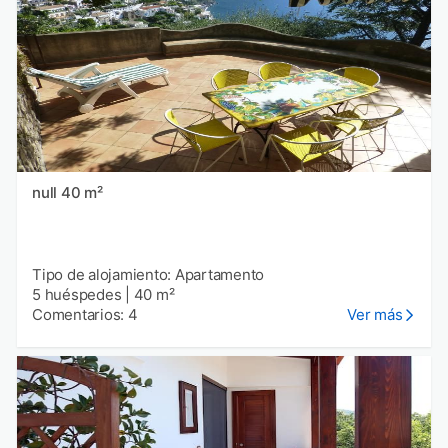
null 40 m²
Tipo de alojamiento: Apartamento
5 huéspedes
|
40 m²
Comentarios: 4
Ver más