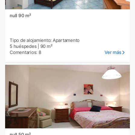
null 90 m²
Tipo de alojamiento: Apartamento
5 huéspedes
|
90 m²
Comentarios: 8
Ver más
null 50 m²