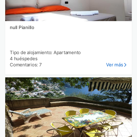
null Pianillo
Tipo de alojamiento: Apartamento
4 huéspedes
Comentarios: 7
Ver más