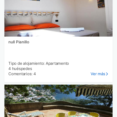
null Pianillo
Tipo de alojamiento: Apartamento
4 huéspedes
Comentarios: 4
Ver más