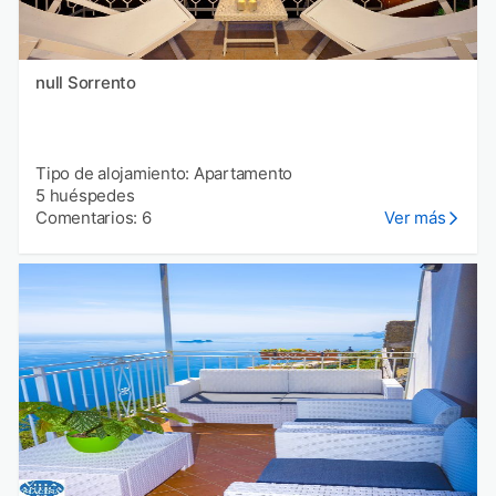
null Sorrento
Tipo de alojamiento: Apartamento
5 huéspedes
Comentarios: 6
Ver más