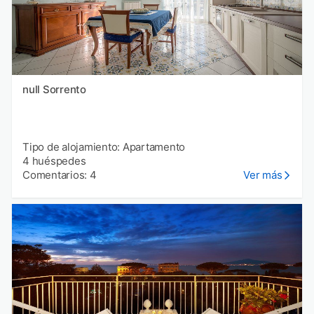
null Sorrento
Tipo de alojamiento: Apartamento
4 huéspedes
Comentarios: 4
Ver más