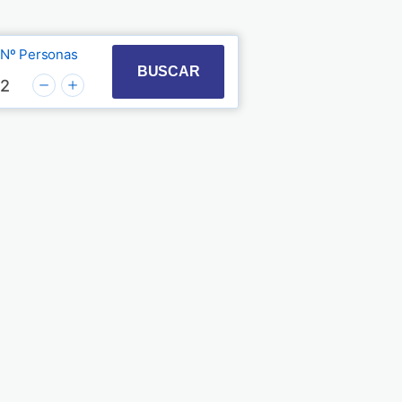
Nº Personas
t with the calendar and select a date. Press the quest
 to interact with the calendar and select a date. Pre
BUSCAR
2