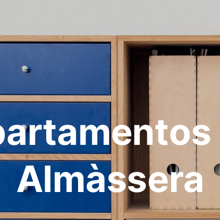
artamentos
Almàssera