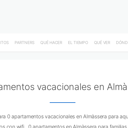
NTOS
PARTNERS
QUÉ HACER
EL TIEMPO
QUÉ VER
DÓND
amentos vacacionales en Almà
a 0 apartamentos vacacionales en Almàssera para aqu
 con wifi , 0 apartamentos en Almàssera para familias 