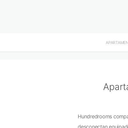
APARTAME
Apart
Hundredrooms compar
desconectan equipados