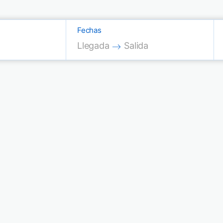
Fechas
Press the down arrow key to interac
Press the down arrow key
Llegada
Salida