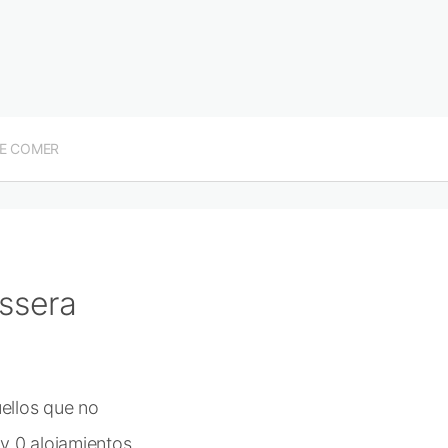
E COMER
ssera
ellos que no
y 0 alojamientos