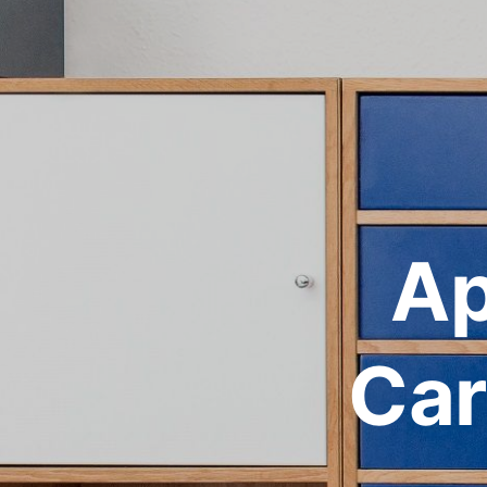
Ap
Car