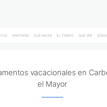
NTOS
PARTNERS
QUÉ HACER
EL TIEMPO
QUÉ VER
DÓND
amentos vacacionales en Carb
el Mayor