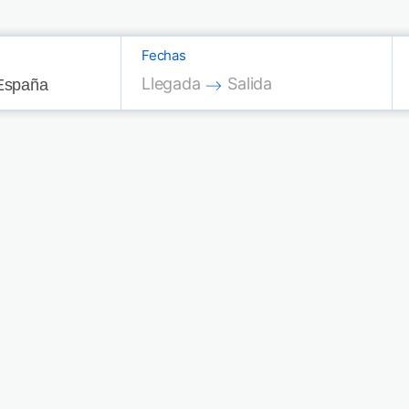
Fechas
Press the down arrow key to interac
Press the down arrow key
Llegada
Salida