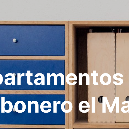
artamentos
bonero el M