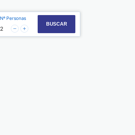
Nº Personas
t with the calendar and select a date. Press the quest
 to interact with the calendar and select a date. Pre
BUSCAR
2