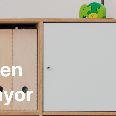
 en
ayor