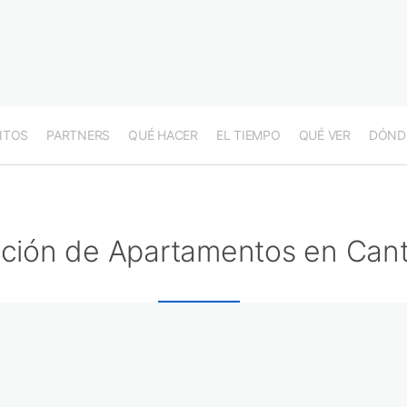
NTOS
PARTNERS
QUÉ HACER
EL TIEMPO
QUÉ VER
DÓND
ción de Apartamentos en Cant