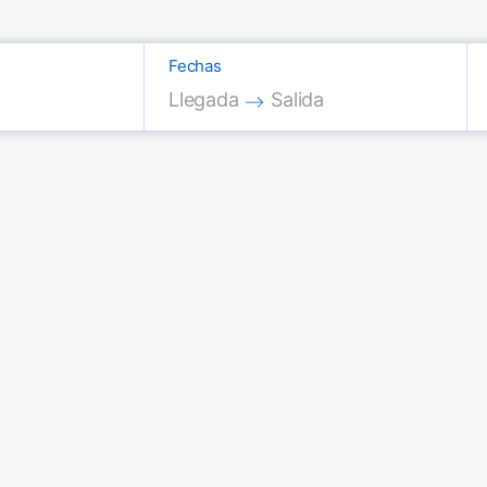
Fechas
Press the down arrow key to interac
Press the down arrow key
Llegada
Salida