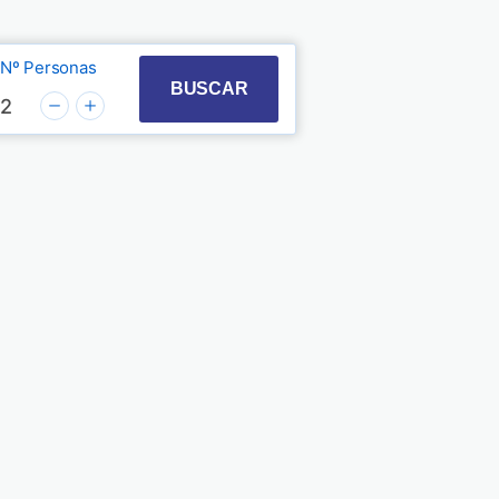
Nº Personas
t with the calendar and select a date. Press the quest
 to interact with the calendar and select a date. Pre
BUSCAR
2