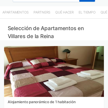
APARTAMENTOS
PARTNERS
QUÉ HACER
EL TIEMPO
QUÉ
Selección de Apartamentos en
Villares de la Reina
Alojamiento panorámico de 1 habitación