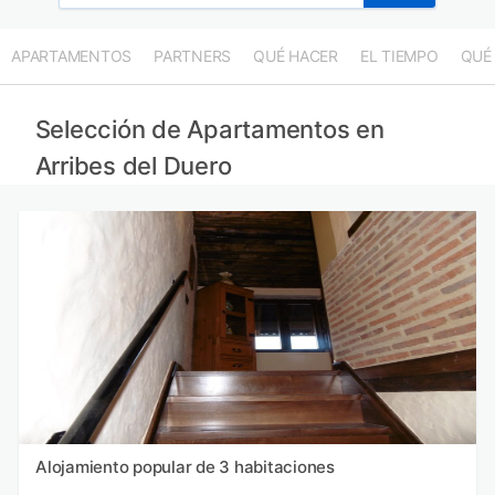
APARTAMENTOS
PARTNERS
QUÉ HACER
EL TIEMPO
QUÉ
Selección de Apartamentos en
Arribes del Duero
Alojamiento popular de 3 habitaciones