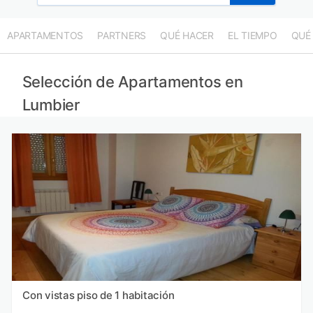
APARTAMENTOS
PARTNERS
QUÉ HACER
EL TIEMPO
QUÉ
Selección de Apartamentos en
Lumbier
Con vistas piso de 1 habitación