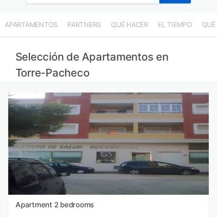
APARTAMENTOS
PARTNERS
QUÉ HACER
EL TIEMPO
QUÉ
Selección de Apartamentos en
Torre-Pacheco
Apartment 2 bedrooms