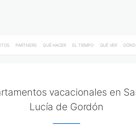
NTOS
PARTNERS
QUÉ HACER
EL TIEMPO
QUÉ VER
DÓND
rtamentos vacacionales en Sa
Lucía de Gordón