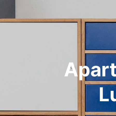
Apar
L