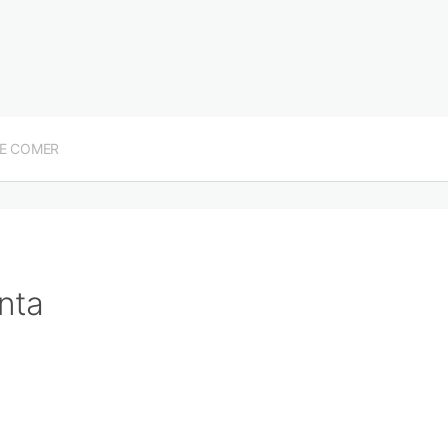
E COMER
nta