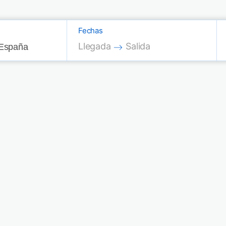
Fechas
Press the down arrow key to interac
Press the down arrow key
Llegada
Salida