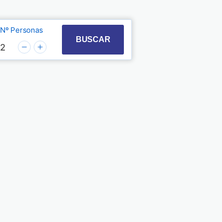
Nº Personas
t with the calendar and select a date. Press the quest
 to interact with the calendar and select a date. Pre
BUSCAR
2