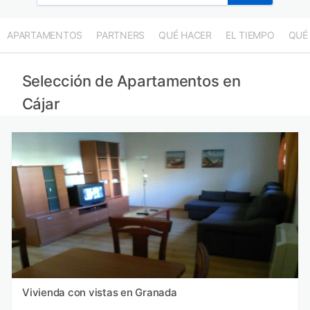
APARTAMENTOS
PARTNERS
QUÉ HACER
EL TIEMPO
QUÉ
Selección de Apartamentos en
Cájar
Vivienda con vistas en Granada