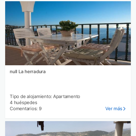
null La herradura
Tipo de alojamiento: Apartamento
4 huéspedes
Comentarios: 9
Ver más