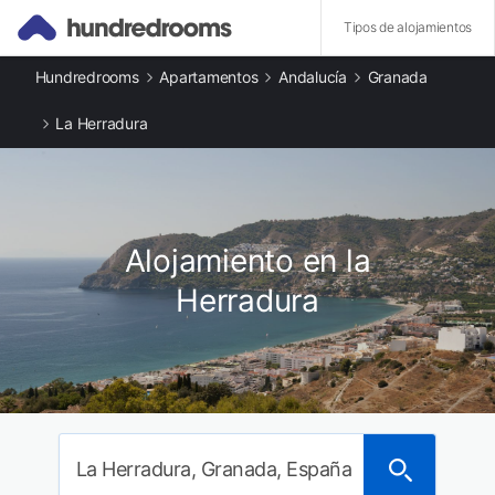
Tipos de alojamientos
Hundredrooms
Apartamentos
Andalucía
Granada
Otros tipos de alojamiento
Apartamentos en La Herradura
La Herradura
Casas rurales en La Herradura
Ciudades destacadas
Apartamentos en Almuñécar
Apartamentos en Maro
Apartamentos en Nerja
Alojamiento en la
Apartamentos en Salobreña
Apartamentos en Frigiliana
Herradura
Apartamentos en Torrox
Apartamentos en Motril
Apartamentos en El Morche
La Herradura, Granada, España