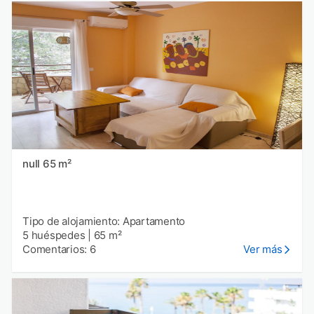
null 65 m²
Tipo de alojamiento: Apartamento
5 huéspedes
|
65 m²
Comentarios: 6
Ver más