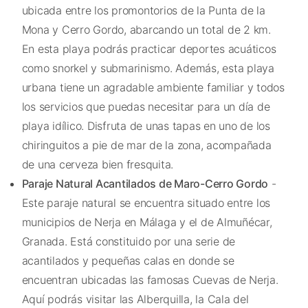
ubicada entre los promontorios de la Punta de la
Mona y Cerro Gordo, abarcando un total de 2 km.
En esta playa podrás practicar deportes acuáticos
como snorkel y submarinismo. Además, esta playa
urbana tiene un agradable ambiente familiar y todos
los servicios que puedas necesitar para un día de
playa idílico. Disfruta de unas tapas en uno de los
chiringuitos a pie de mar de la zona, acompañada
de una cerveza bien fresquita.
Paraje Natural Acantilados de Maro-Cerro Gordo
-
Este paraje natural se encuentra situado entre los
municipios de Nerja en Málaga y el de Almuñécar,
Granada. Está constituido por una serie de
acantilados y pequeñas calas en donde se
encuentran ubicadas las famosas Cuevas de Nerja.
Aquí podrás visitar las Alberquilla, la Cala del