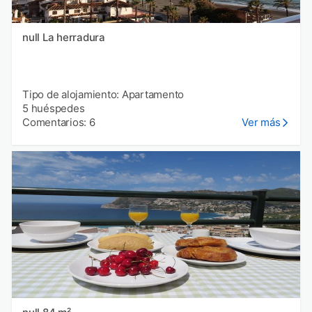
null La herradura
Tipo de alojamiento: Apartamento
5 huéspedes
Comentarios: 6
Ver más