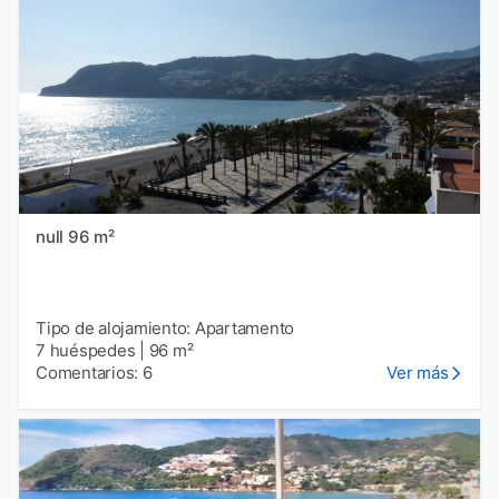
null 96 m²
Tipo de alojamiento: Apartamento
7 huéspedes
|
96 m²
Comentarios: 6
Ver más