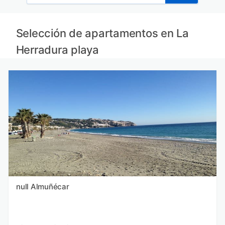
Selección de apartamentos en La
Herradura playa
null Almuñécar