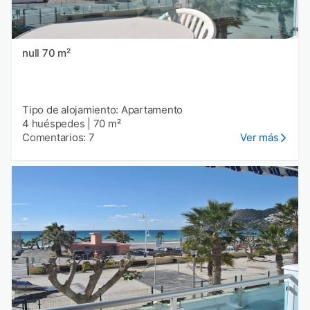
null 70 m²
Tipo de alojamiento: Apartamento
4 huéspedes
|
70 m²
Comentarios: 7
Ver más