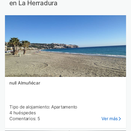
en La Herradura
null Almuñécar
Tipo de alojamiento: Apartamento
4 huéspedes
Comentarios: 5
Ver más