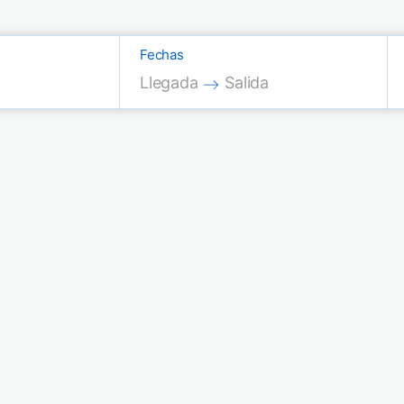
Fechas
Press the down arrow key to interac
Press the down arrow key
Llegada
Salida