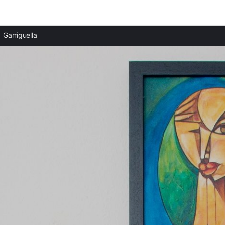
Ciudades destacadas
Garriguella
Apartamentos en Perelada
Apartamentos en Llançà
Apartamentos en Palau Sabardera
Apartamentos en Costa Brava
Apartamentos en Castelló d'Empúries
Apartamentos en El Mas Fumats
Apartamentos en Empuriabrava
Apartamentos en Figueras