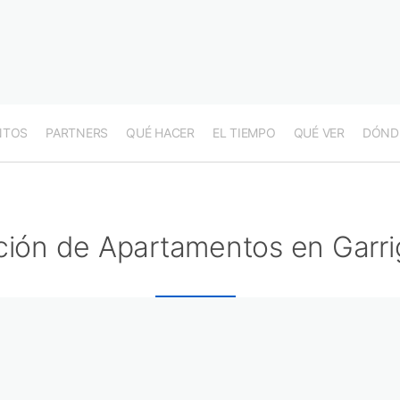
NTOS
PARTNERS
QUÉ HACER
EL TIEMPO
QUÉ VER
DÓND
ción de Apartamentos en Garri