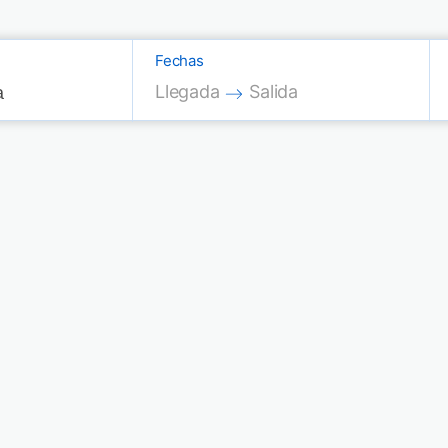
Fechas
Press the down arrow key to interac
Press the down arrow key
Llegada
Salida