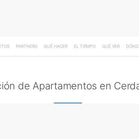
NTOS
PARTNERS
QUÉ HACER
EL TIEMPO
QUÉ VER
DÓND
ción de Apartamentos en Cerd