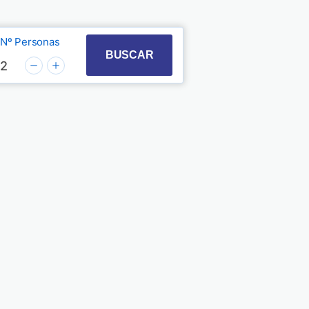
Nº Personas
t with the calendar and select a date. Press the quest
 to interact with the calendar and select a date. Pre
BUSCAR
2