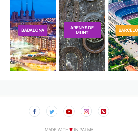
ARENYS DE
BADALONA
BARCEL
MUNT
MADE WITH
IN PALMA