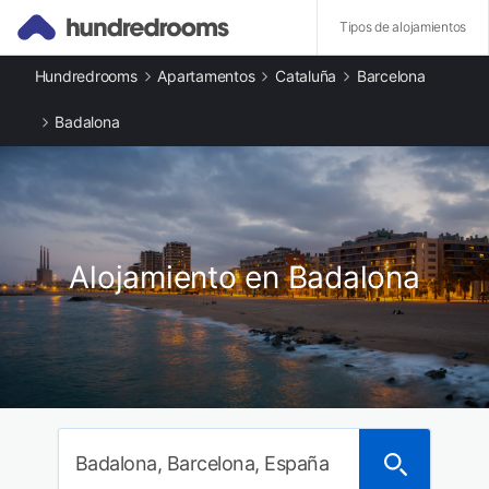
Tipos de alojamientos
Hundredrooms
Apartamentos
Cataluña
Barcelona
Otros tipos de alojamiento
Apartamentos en Badalona
Badalona
Casas rurales en Badalona
Ciudades destacadas
Apartamentos en Sant Adrià de Besòs
Apartamentos en Santa Coloma de Gramanet
Apartamentos en Tiana
Apartamentos en Alella
Alojamiento en Badalona
Apartamentos en El Masnou
Apartamentos en Barcelona
Apartamentos en Premià de Dalt
Apartamentos en Sant Cugat del Vallès
Badalona, Barcelona, España