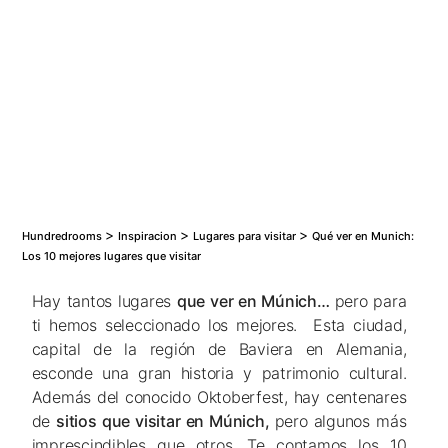
Los 50 mejores hoteles de España para ir con
niños
Los 15 Mejores Hoteles Románticos para Parejas
>
>
>
Hundredrooms
Inspiracion
Lugares para visitar
Qué ver en Munich:
Los 10 mejores lugares que visitar
Hay tantos lugares
que ver en Múnich…
pero para
ti hemos seleccionado los mejores. Esta ciudad,
capital de la región de Baviera en Alemania,
esconde una gran historia y patrimonio cultural.
Además del conocido Oktoberfest, hay centenares
de
sitios que visitar en Múnich,
pero algunos más
imprescindibles que otros. Te contamos los 10