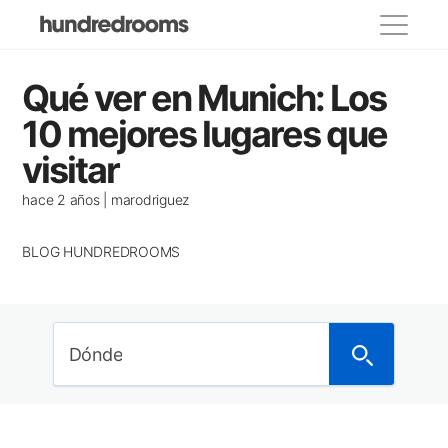
Categorías
Qué ver en Munich: Los
propietarios
10 mejores lugares que
visitar
Lugares para visitar
Eventos y festivos
hace 2 años | marodriguez
Donde comer
BLOG HUNDREDROOMS
Decoracion
Casas de famosos
Dónde
Alojamientos recomendados
Casas con encanto
Consejos para viajar