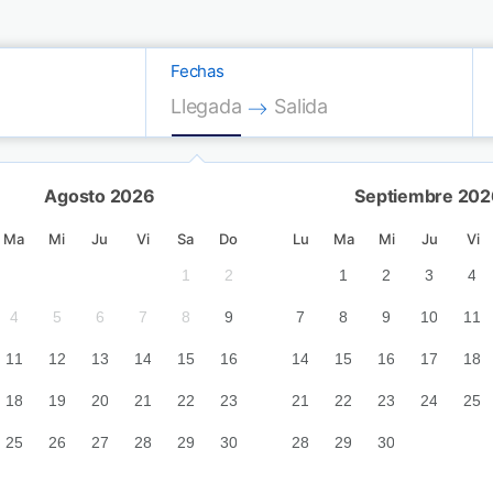
Fechas
Press the down arrow key to interac
Press the down arrow key
Llegada
Salida
Agosto 2026
Septiembre 202
Ma
Mi
Ju
Vi
Sa
Do
Lu
Ma
Mi
Ju
Vi
1
2
3
4
1
5
2
1
2
3
4
7
4
8
5
9
6
10
7
11
8
12
9
7
8
9
10
11
14
11
15
12
16
13
17
14
18
15
19
16
14
15
16
17
18
21
18
22
19
23
20
24
21
25
22
26
23
21
22
23
24
25
28
25
29
26
30
27
31
28
29
30
28
29
30