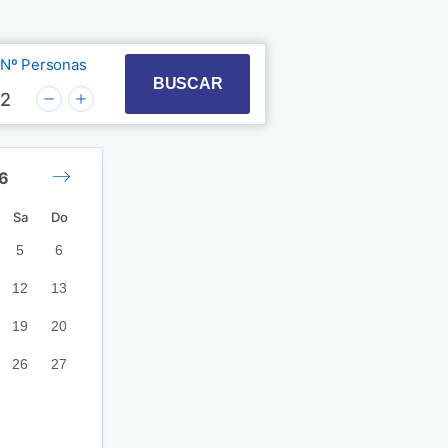
Nº Personas
t with the calendar and select a date. Press the quest
 to interact with the calendar and select a date. Pre
BUSCAR
2
6
Octubre 2026
Sa
Do
5
6
1
2
3
4
12
13
5
6
7
8
9
10
11
19
20
12
13
14
15
16
17
18
26
27
19
20
21
22
23
24
25
26
27
28
29
30
31