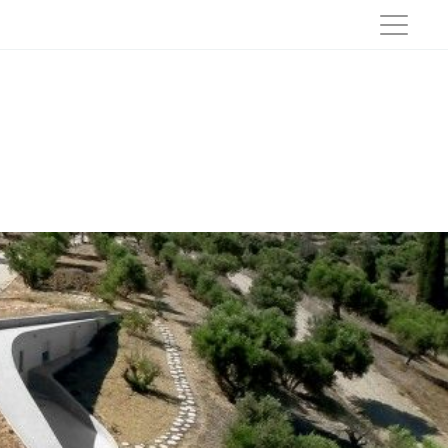
Dónde anunciarte para alquilar tu piso o vivienda a turistas
Los mejores hoteles en Asturias con spa para este 2018
Los 29 mejores balnearios con hotel de España para este año
sta Brava
Los 50 mejores hoteles de España para ir con niños
cos para Parejas