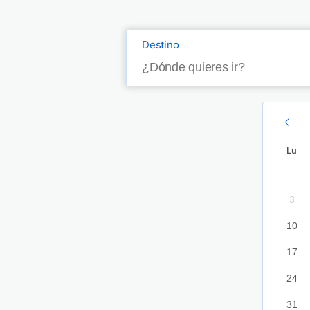
Destino
Lu
6
3
13
10
20
17
27
24
31