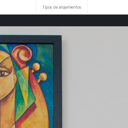
Tipos de alojamientos
idades destacadas
rurales en La Paz
rurales en Callao
rurales en Pichincha
 rurales en Bogotá
 rurales en Cundinamarca
rurales en Región Metropolitana
rurales en Antioquia
 rurales en Estado de Paraná