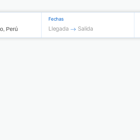
Fechas
Press the down arrow key to interac
Press the down arrow key
Llegada
Salida