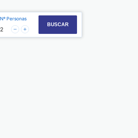
Nº Personas
t with the calendar and select a date. Press the quest
 to interact with the calendar and select a date. Pre
BUSCAR
2