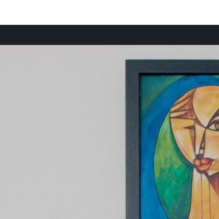
Provincias destacadas
Comun
Casas rurales en Cuzco provincia
Casas 
Casas rurales en Cartagena provincia
Casas 
Casas rurales en Condado de Broward provincia
Casas 
Casas rurales en Condado de Lee provincia
Casas
Casas rurales en Condado de Fort Bend provincia
Casas
Casas rurales en Condado de Bexar provincia
Casas 
Casas rurales en Condado de Suffolk provincia
Casas 
Casas rurales en Condado de Cook provincia
Casas