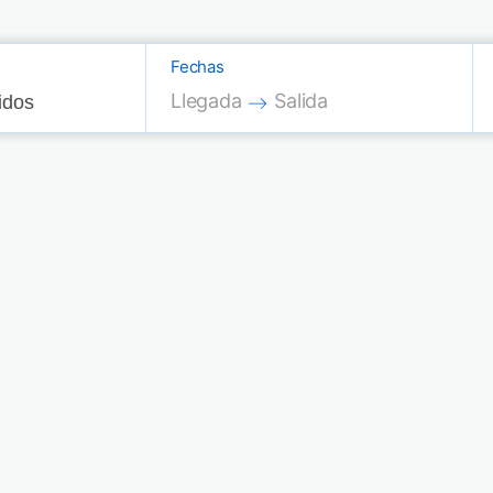
Fechas
Press the down arrow key to interac
Press the down arrow key
Llegada
Salida