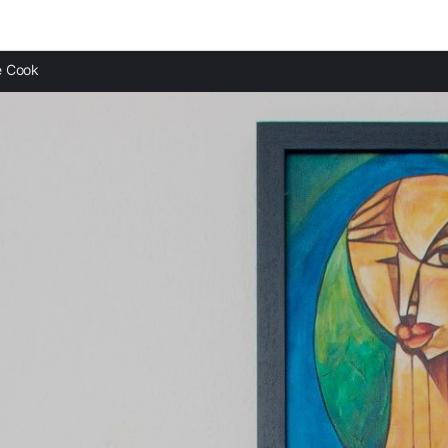
Ciudades destacadas
Provi
 Cook
Casas rurales en Chicago
Casas 
Casas rurales en San Fernando
Casas
Casas rurales en Chiclana de la Frontera
Casas
Casas rurales en Benalup-Casas Viejas
Casas 
Casas rurales en Álora
Casas 
Casas rurales en Cártama
Casas
Casas rurales en Torremolinos
Casas 
Casas rurales en Benalmádena
Casas 