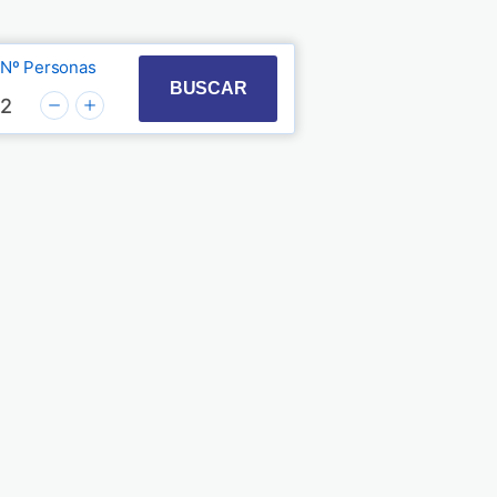
Nº Personas
t with the calendar and select a date. Press the quest
 to interact with the calendar and select a date. Pre
BUSCAR
2