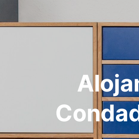
Aloja
Condad