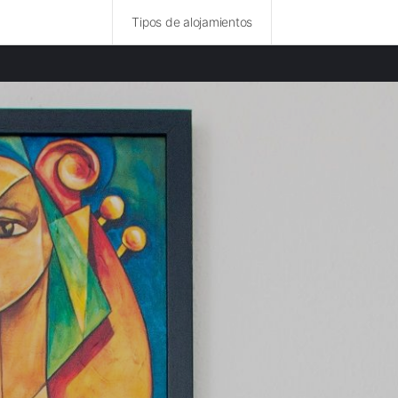
Tipos de alojamientos
ncias destacadas
rurales en Toronto provincia
 rurales en Condado de Fulton provincia
 rurales en Condado de Onondaga provincia
rurales en Distrito de Columbia provincia
rurales en Condado de Filadelfia provincia
 rurales en Condado de Hudson provincia
rurales en Nueva York provincia
rurales en Laurentides provincia