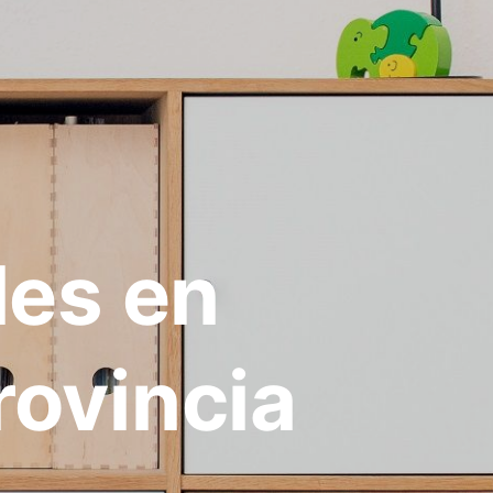
les en
ovincia