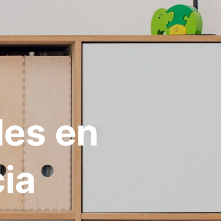
les en
ia