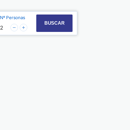
Nº Personas
t with the calendar and select a date. Press the quest
 to interact with the calendar and select a date. Pre
BUSCAR
2