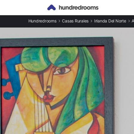
Otros tipos de alojamiento
Hundredrooms
Casas Rurales
Irlanda Del Norte
A
Apartamentos en Antrim provincia
Casas rurales en Antrim provincia