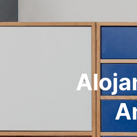
Aloja
A