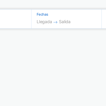
Fechas
Press the down arrow key to interac
Press the down arrow key
Llegada
Salida