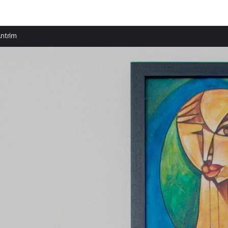
Ciudades destacadas
Provi
ntrim
Casas rurales en Belfast
Casas 
Casas rurales en Deva
Casas 
Casas rurales en Pola de Laviana
Casas 
Casas rurales en Corme-Porto
Casas 
Casas rurales en Cabana de Bergantiños
Casas
Casas rurales en Nemiña
Casas 
Casas rurales en O Pindo
Casas
Casas rurales en Lira
Casas 