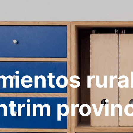
mientos rura
ntrim provinc