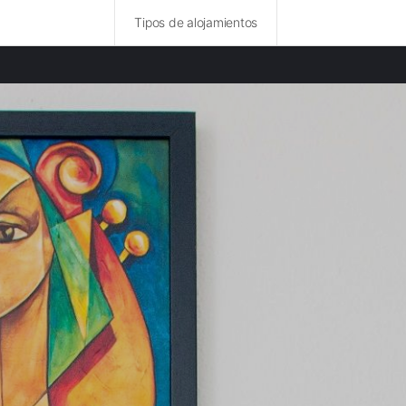
Tipos de alojamientos
ncias destacadas
rurales en Isla de Man provincia
rurales en Dublín provincia
rurales en Glasgow provincia
rurales en Cumbria provincia
 rurales en Conwy provincia
rurales en Galway provincia
 rurales en Edimburgo provincia
rurales en Lancashire provincia