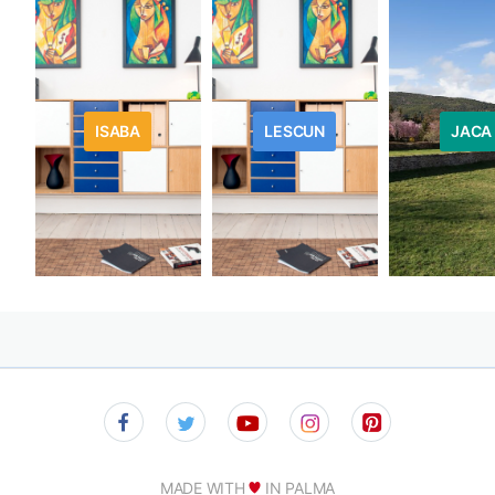
ISABA
LESCUN
JACA
MADE WITH
IN PALMA