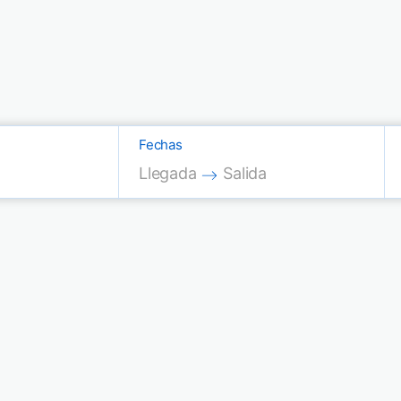
Fechas
Press the down arrow key to interac
Press the down arrow key
Llegada
Salida