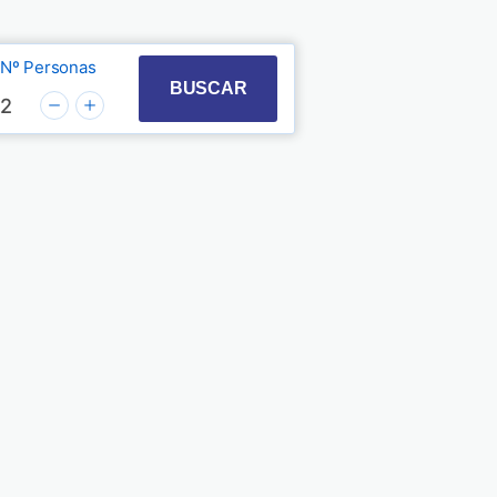
Nº Personas
t with the calendar and select a date. Press the quest
 to interact with the calendar and select a date. Pre
BUSCAR
2