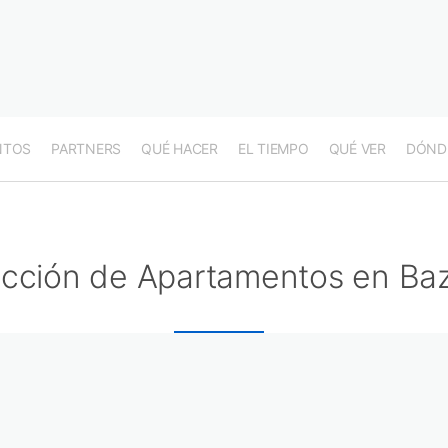
NTOS
PARTNERS
QUÉ HACER
EL TIEMPO
QUÉ VER
DÓND
ección de Apartamentos en Ba