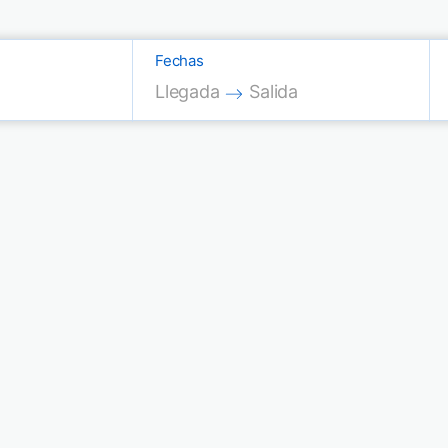
Fechas
Press the down arrow key to interac
Press the down arrow key
Llegada
Salida