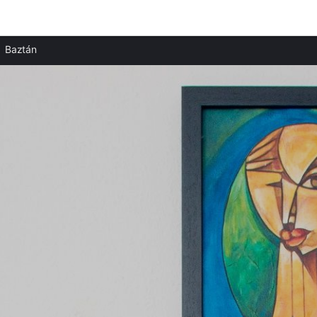
Ciudades destacadas
Baztán
Apartamentos en Arizkun
Apartamentos en Erratzu
Apartamentos en Elizondo
Apartamentos en Zugarramurdi
Apartamentos en Arraioz
Apartamentos en Ainhoa
Apartamentos en Ziga
Apartamentos en Etxalar