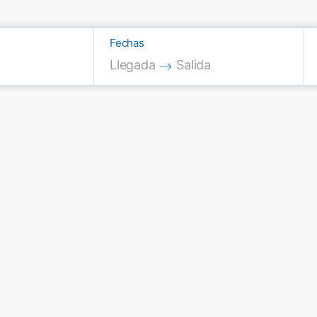
Fechas
Press the down arrow key to interac
Press the down arrow key
Llegada
Salida