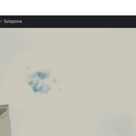
Ciudades destacadas
Estepona
Casas rurales en San Luis de Sabinillas
Casas rurales en Manilva
Casas rurales en Casares
Casas rurales en Genalguacil
Casas rurales en Benahavís
Casas rurales en Jubrique
Casas rurales en Costa del Sol
Casas rurales en San Pedro Alcántara