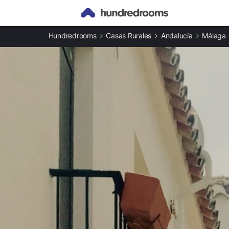
Otros tipos de alojamiento
Hundredrooms
Casas Rurales
Andalucía
Málaga
Apartamentos en Estepona
Casas rurales en Estepona