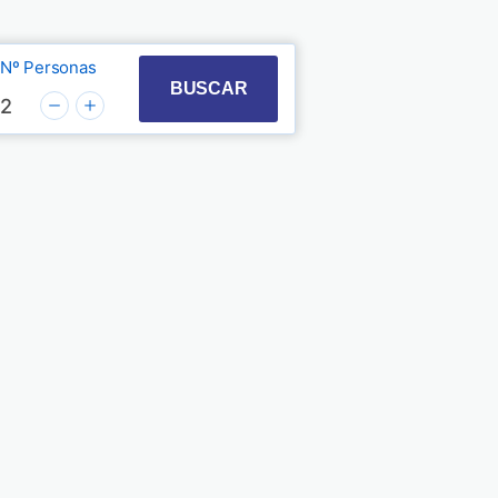
Nº Personas
t with the calendar and select a date. Press the quest
 to interact with the calendar and select a date. Pre
BUSCAR
2