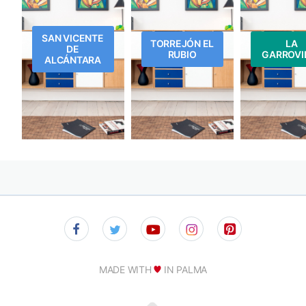
SAN VICENTE
TORREJÓN EL
LA
DE
RUBIO
GARROVI
ALCÁNTARA
MADE WITH
IN PALMA