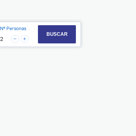
Nº Personas
t with the calendar and select a date. Press the quest
 to interact with the calendar and select a date. Pre
BUSCAR
2