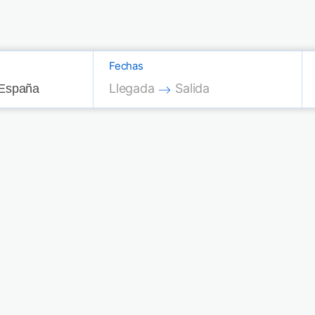
Fechas
Press the down arrow key to interac
Press the down arrow key
Llegada
Salida