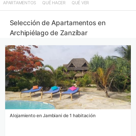
APARTAMENTOS
QUÉ HACER
QUÉ VER
Apartamentos en Reunión
Apartamentos en Port Louis
Apartamentos en Black River
Selección de Apartamentos en
Apartamentos en Pamplemousses
Archipiélago de Zanzíbar
Alojamiento en Jambiani de 1 habitación