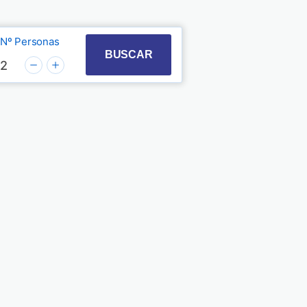
Nº Personas
t with the calendar and select a date. Press the quest
 to interact with the calendar and select a date. Pre
BUSCAR
2