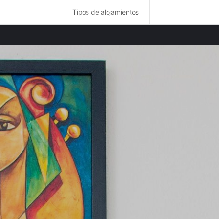
Tipos de alojamientos
ncias destacadas
amentos en Durham provincia
amentos en Northumberland provincia
amentos en Lancashire provincia
amentos en Tyne and Wear provincia
mentos en Yorkshire del Norte provincia
mentos en Yorkshire del Oeste provincia
amentos en Isla de Man provincia
amentos en Gran Mánchester provincia