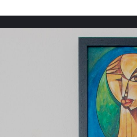
Ciudades destacadas
Provi
Apartamentos en Keswick
Apart
Apartamentos en Distrito de los Lagos
Apart
Apartamentos en Carlisle
Apart
Apartamentos en Londres
Apart
Apartamentos en Pimiango
Aparta
Apartamentos en Noreña
Aparta
Apartamentos en Covas
Apart
Apartamentos en O Vicedo
Apart