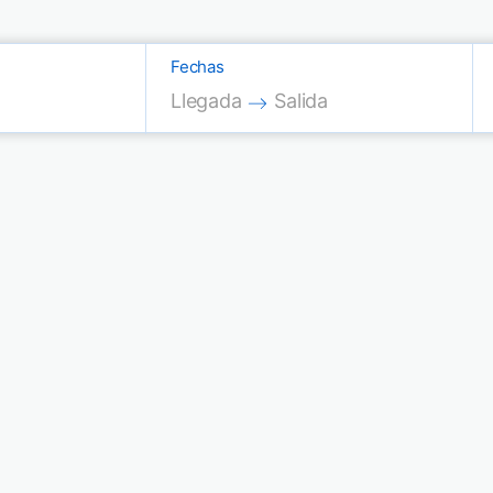
Fechas
Press the down arrow key to interac
Press the down arrow key
Llegada
Salida