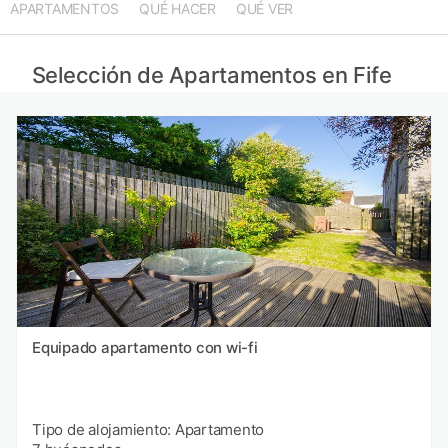
APARTAMENTOS
QUÉ HACER
QUÉ VER
Selección de Apartamentos en Fife
Equipado apartamento con wi-fi
Tipo de alojamiento: Apartamento