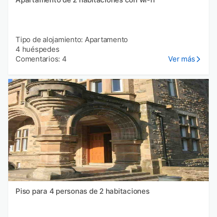
Tipo de alojamiento: Apartamento
4 huéspedes
Comentarios: 4
Ver más
Piso para 4 personas de 2 habitaciones