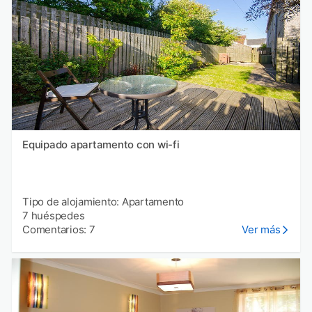
Equipado apartamento con wi-fi
Tipo de alojamiento: Apartamento
7 huéspedes
Comentarios: 7
Ver más