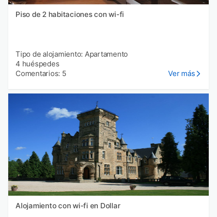
Piso de 2 habitaciones con wi-fi
Tipo de alojamiento: Apartamento
4 huéspedes
Comentarios: 5
Ver más
Alojamiento con wi-fi en Dollar