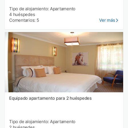
Tipo de alojamiento: Apartamento
4 huéspedes
Comentarios: 5
Ver más
Equipado apartamento para 2 huéspedes
Tipo de alojamiento: Apartamento
2 huéspedes