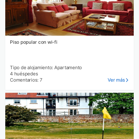
Piso popular con wi-fi
Tipo de alojamiento: Apartamento
4 huéspedes
Comentarios: 7
Ver más