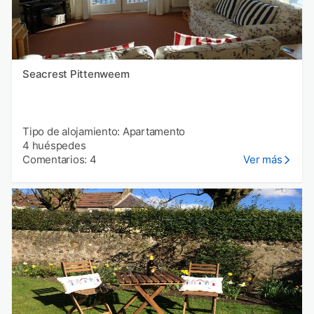
Seacrest Pittenweem
Tipo de alojamiento: Apartamento
4 huéspedes
Comentarios: 4
Ver más