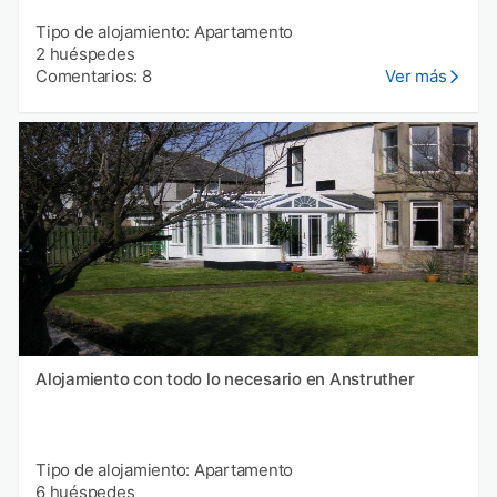
Tipo de alojamiento: Apartamento
2 huéspedes
Comentarios: 8
Ver más
Alojamiento con todo lo necesario en Anstruther
Tipo de alojamiento: Apartamento
6 huéspedes