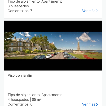
Tipo de alojamiento: Apartamento
8 huéspedes
Comentarios: 7
Ver más
Piso con jardín
Tipo de alojamiento: Apartamento
4 huéspedes
|
85 m²
Comentarios: 6
Ver más