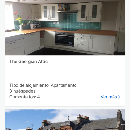
The Georgian Attic
Tipo de alojamiento: Apartamento
3 huéspedes
Comentarios: 4
Ver más