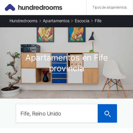
Tipos de alojamientos
Hundredrooms
Apartamentos
Escocia
Fife
Otros tipos de alojamiento
Apartamentos en Fife provincia
Casas rurales en Fife provincia
Provincias destacadas
Apartamentos en Edimburgo provincia
Apartamentos en Fife
Apartamentos en Glasgow provincia
Apartamentos en Aberdeen provincia
provincia
Apartamentos en Northumberland provincia
Apartamentos en Highlands provincia
Apartamentos en Tyne and Wear provincia
Apartamentos en Cumbria provincia
Apartamentos en Durham provincia
Fife, Reino Unido