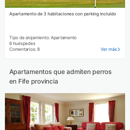
Apartamento de 3 habitaciones con parking incluído
Tipo de alojamiento: Apartamento
6 huéspedes
Comentarios: 8
Ver más
Apartamentos que admiten perros
en Fife provincia