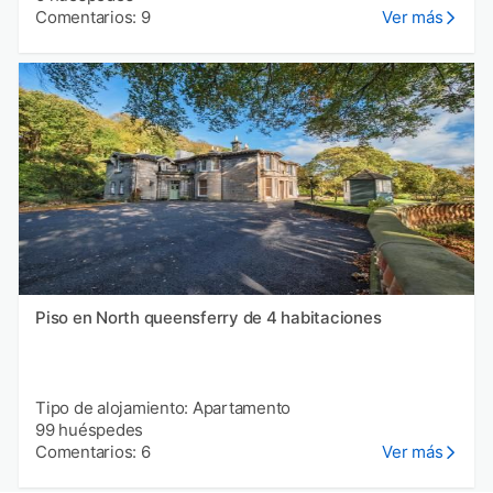
Comentarios: 9
Ver más
Piso en North queensferry de 4 habitaciones
Tipo de alojamiento: Apartamento
99 huéspedes
Comentarios: 6
Ver más