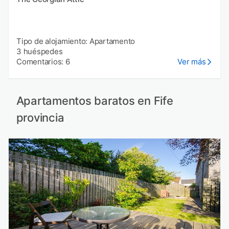
Tipo de alojamiento: Apartamento
3 huéspedes
Comentarios: 6
Ver más
Apartamentos baratos en Fife
provincia