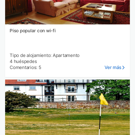
Piso popular con wi-fi
Tipo de alojamiento: Apartamento
4 huéspedes
Comentarios: 5
Ver más