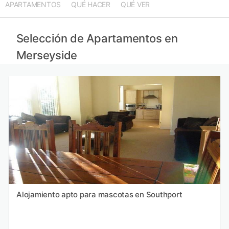
APARTAMENTOS
QUÉ HACER
QUÉ VER
Apartamentos en Shropshire provincia
Apartamentos en Staffordshire provincia
Apartamentos en Snowdonia provincia
Selección de Apartamentos en
Apartamentos en Yorkshire del Oeste provincia
Merseyside
Alojamiento apto para mascotas en Southport