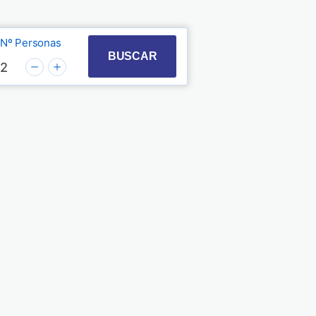
Nº Personas
t with the calendar and select a date. Press the quest
 to interact with the calendar and select a date. Pre
BUSCAR
2