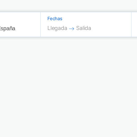
Fechas
Press the down arrow key to interac
Press the down arrow key
Llegada
Salida