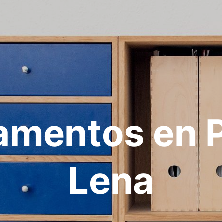
amentos en P
Lena