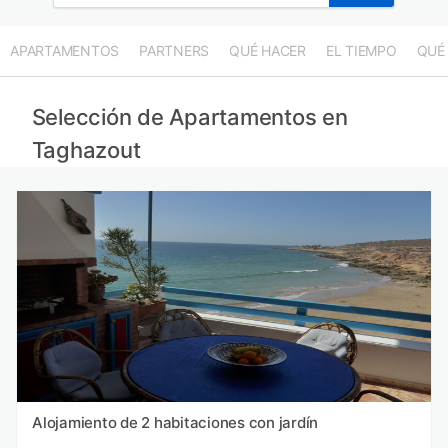
APARTAMENTOS
PARTNERS
QUÉ HACER
EL TIEMPO
QUÉ
Selección de Apartamentos en
Taghazout
Alojamiento de 2 habitaciones con jardín