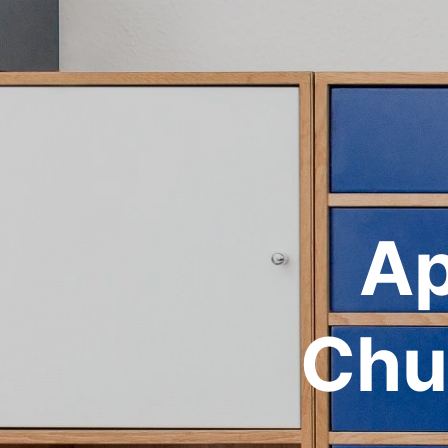
Ap
Chu