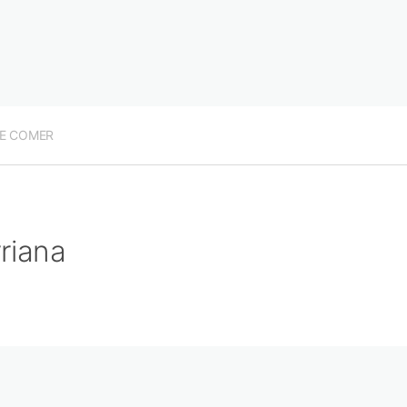
E COMER
riana