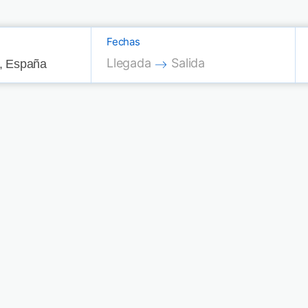
Fechas
Press the down arrow key to interac
Press the down arrow key
Llegada
Salida