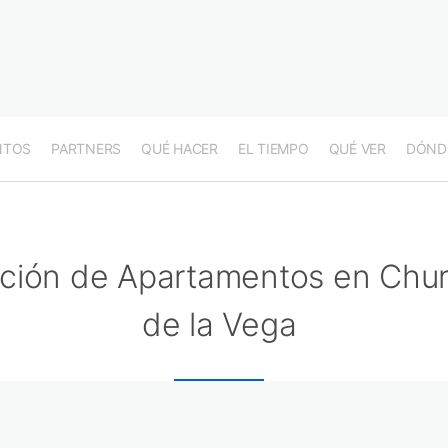
NTOS
PARTNERS
QUÉ HACER
EL TIEMPO
QUÉ VER
DÓND
ción de Apartamentos en Chur
de la Vega