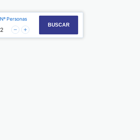
Nº Personas
t with the calendar and select a date. Press the quest
 to interact with the calendar and select a date. Pre
BUSCAR
2