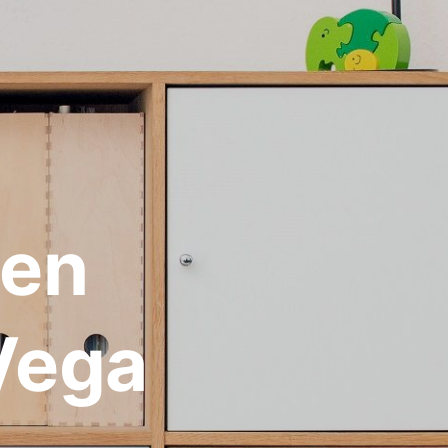
 en
Vega