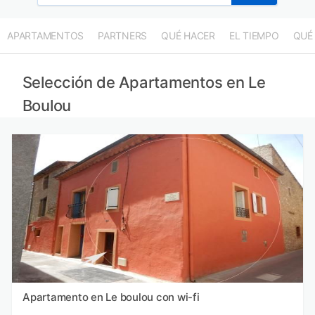
APARTAMENTOS
PARTNERS
QUÉ HACER
EL TIEMPO
QUÉ
Selección de Apartamentos en Le
Boulou
Apartamento en Le boulou con wi-fi