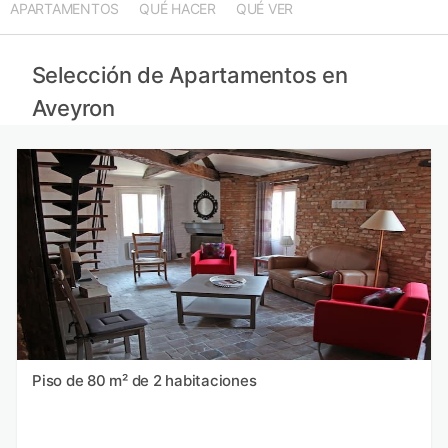
APARTAMENTOS
QUÉ HACER
QUÉ VER
Apartamentos en Languedoc-Rosellón provincia
Apartamentos en Hérault provincia
Apartamentos en Cantal provincia
Selección de Apartamentos en
Apartamentos en Tarn y Garona provincia
Aveyron
Piso de 80 m² de 2 habitaciones