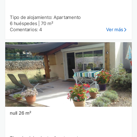
Tipo de alojamiento: Apartamento
6 huéspedes
|
70 m²
Comentarios: 4
Ver más
null 26 m²