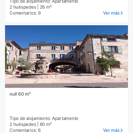
Tipo de alojamiento: Apartamento
2 huéspedes
|
26 m²
Comentarios: 9
Ver más
null 60 m²
Tipo de alojamiento: Apartamento
2 huéspedes
|
60 m²
Comentarios: 6
Ver más