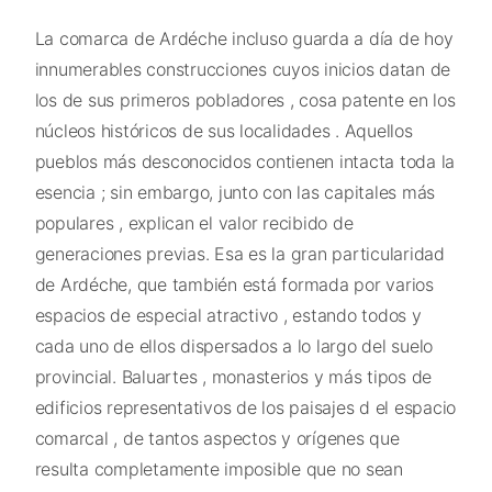
La comarca de Ardéche incluso guarda a día de hoy
innumerables construcciones cuyos inicios datan de
los de sus primeros pobladores , cosa patente en los
núcleos históricos de sus localidades . Aquellos
pueblos más desconocidos contienen intacta toda la
esencia ; sin embargo, junto con las capitales más
populares , explican el valor recibido de
generaciones previas. Esa es la gran particularidad
de Ardéche, que también está formada por varios
espacios de especial atractivo , estando todos y
cada uno de ellos dispersados a lo largo del suelo
provincial. Baluartes , monasterios y más tipos de
edificios representativos de los paisajes d el espacio
comarcal , de tantos aspectos y orígenes que
resulta completamente imposible que no sean