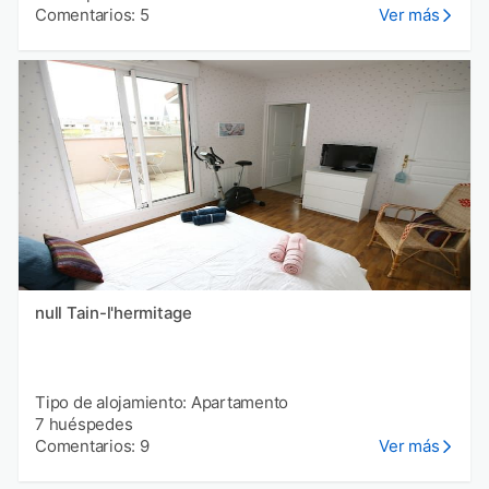
Comentarios: 5
Ver más
null Tain-l'hermitage
Tipo de alojamiento: Apartamento
7 huéspedes
Comentarios: 9
Ver más