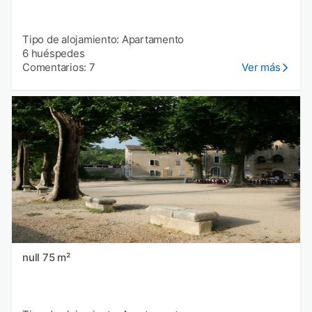
Tipo de alojamiento: Apartamento
6 huéspedes
Comentarios: 7
Ver más
null 75 m²