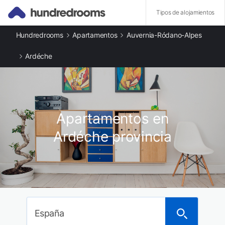
Tipos de alojamientos
Hundredrooms
Apartamentos
Auvernia-Ródano-Alpes
Otros tipos de alojamiento
Casas rurales en Ardéche provincia
Ardéche
Apartamentos en Ardéche provincia
Ciudades destacadas
Apartamentos en Privas
Apartamentos en Chomérac
Apartamentos en Antraigues-sur-Volane
Apartamentos en
Apartamentos en Vals-les-Bains
Apartamentos en Aubenas
Ardéche provincia
Apartamentos en Le Teil
Apartamentos en Vogüé
Apartamentos en Guilherand-Granges
Provincias destacadas
Apartamentos en Coucouron provincia
Apartamentos en Drôme provincia
Apartamentos en Alto Loira provincia
España
Apartamentos en Lozère provincia