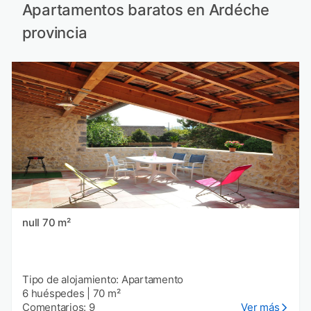
Apartamentos baratos en Ardéche
provincia
null 70 m²
Tipo de alojamiento: Apartamento
6 huéspedes
|
70 m²
Comentarios: 9
Ver más