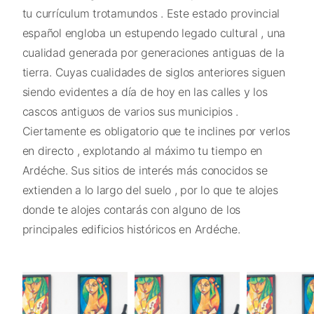
tu currículum trotamundos . Este estado provincial
español engloba un estupendo legado cultural , una
cualidad generada por generaciones antiguas de la
tierra. Cuyas cualidades de siglos anteriores siguen
siendo evidentes a día de hoy en las calles y los
cascos antiguos de varios sus municipios .
Ciertamente es obligatorio que te inclines por verlos
en directo , explotando al máximo tu tiempo en
Ardéche. Sus sitios de interés más conocidos se
extienden a lo largo del suelo , por lo que te alojes
donde te alojes contarás con alguno de los
principales edificios históricos en Ardéche.