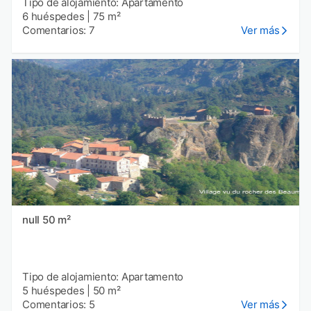
Tipo de alojamiento: Apartamento
6 huéspedes
|
75 m²
Comentarios: 7
Ver más
null 50 m²
Tipo de alojamiento: Apartamento
5 huéspedes
|
50 m²
Comentarios: 5
Ver más