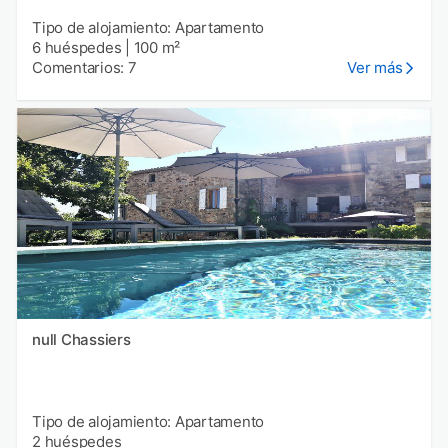
Tipo de alojamiento: Apartamento
6 huéspedes
|
100 m²
Comentarios: 7
Ver más
null Chassiers
Tipo de alojamiento: Apartamento
2 huéspedes