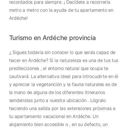
recordados para siempre. ¡ Decídete a recorrerla
metro a metro con la ayuda de tu apartamento en
Ardéche!
Turismo en Ardéche provincia
¿ Sigues todavía sin conocer lo que serás capaz de
hacer en Ardéche? Si la naturaleza es una de tus tus
predilecciones , el entorno natural que ocupa te
cautivará. La alternativa ideal para introcudirte en él
y apreciar la vegetanción y la fauna naturales es de
la mano de alguna de los diferentes itinerarios
senderistas junto a vuestra ubicación . Lógralo
haciendo una salida por las extensiones próximas a
tu apartamento vacacional en Ardéche. Un
alojamiento bien accesible o , en su defecto, un