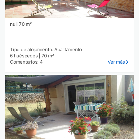
null 70 m²
Tipo de alojamiento: Apartamento
6 huéspedes
|
70 m²
Comentarios: 4
Ver más