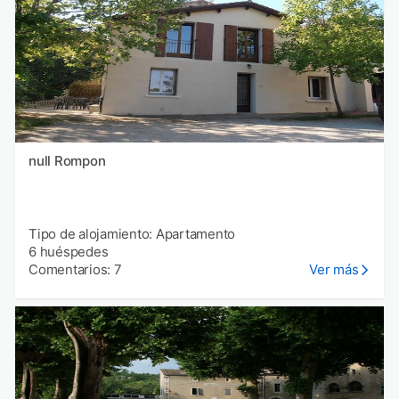
null Rompon
Tipo de alojamiento: Apartamento
6 huéspedes
Comentarios: 7
Ver más