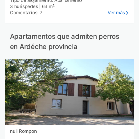
Tipo de alojamiento: Apartamento
3 huéspedes
|
63 m²
Comentarios: 7
Ver más
Apartamentos que admiten perros
en Ardéche provincia
null Rompon