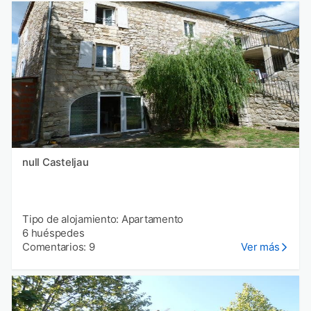
null Casteljau
Tipo de alojamiento: Apartamento
6 huéspedes
Comentarios: 9
Ver más