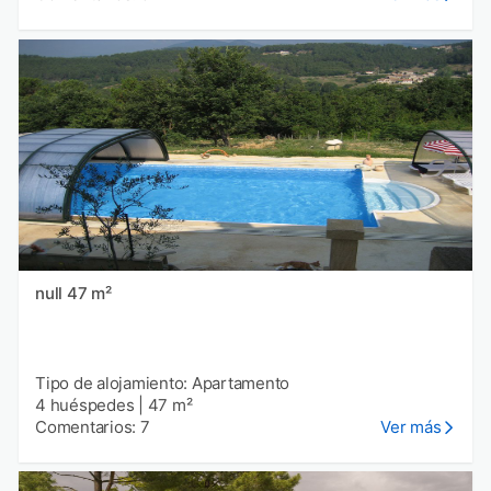
null 47 m²
Tipo de alojamiento: Apartamento
4 huéspedes
|
47 m²
Comentarios: 7
Ver más